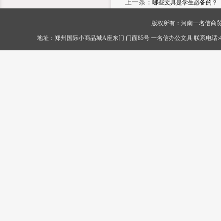
上一条：
哪些文具是学生必备的？
版权所有：河南一名信商贸有限公司 Cop
地址：郑州国际小商品城A座东门 门面85号 一名信办公文具 联系电话:400-056-0089 传