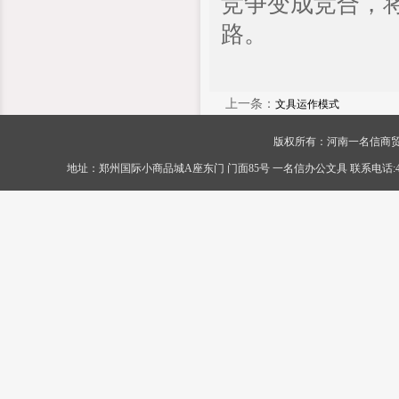
竞争变成竞合，
路。
上一条：
文具运作模式
版权所有：河南一名信商贸有限公司 Cop
地址：郑州国际小商品城A座东门 门面85号 一名信办公文具 联系电话:400-056-0089 传