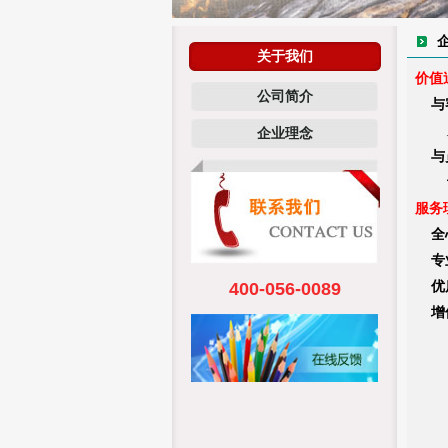
关于我们
价值
公司简介
与客
为客
企业理念
与员
让每
服务
全
专业
400-056-0089
优质
增值